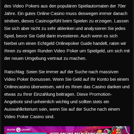
des Video Pokers aus den populären Spielautomaten der 70er
Jahre. Ein gutes Online Casino muss deswegen immer danach
streben, dieses Casinogefühl beim Spielen zu erzeigen. Lassen
Sie sich aber nicht zu sehr ablenken und analysieren Sie jedes
Spiel, bevor Sie Geld darin investieren. Auch wenn es sich
hierbei um einen Echtgeld Onlinepoker Guide handelt, raten wir
Ihnen zu einigen Runden Video Poker um Spielgeld, um sich mit
der neuen Umgebung vertraut zu machen.
Ratschlag: Seien Sie immer auf der Suche nach massiven
Video Poker Bonussen. Wenn Sie Geld auf Ihr Konto bei einem
Onlinecasino überweisen, wird es Ihnen das Casino danken und
etwas zu Ihrer Einzahlung beitragen. Diese Promotion-
Angebote sind unheimlich wichtig und sollten stets ein
Auswahlkriterium sein, wenn Sie auf der Suche nach einem
Video Poker Casino sind.