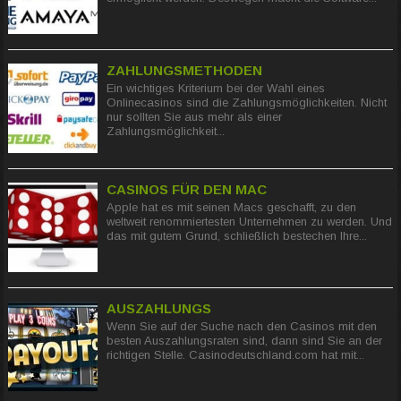
ZAHLUNGSMETHODEN
Ein wichtiges Kriterium bei der Wahl eines
Onlinecasinos sind die Zahlungsmöglichkeiten. Nicht
nur sollten Sie aus mehr als einer
Zahlungsmöglichkeit...
CASINOS FÜR DEN MAC
Apple hat es mit seinen Macs geschafft, zu den
weltweit renommiertesten Unternehmen zu werden. Und
das mit gutem Grund, schließlich bestechen Ihre...
AUSZAHLUNGS
Wenn Sie auf der Suche nach den Casinos mit den
besten Auszahlungsraten sind, dann sind Sie an der
richtigen Stelle. Casinodeutschland.com hat mit...