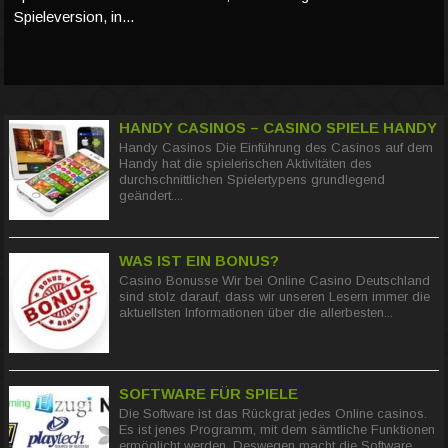
Spieleversion, in...
HANDY CASINOS – CASINO SPIELE HANDY
Handy Casinos Die Einführung des Casinos auf dem
Handy hat die spielerischen Aktivitäten des
durchschnittlichen Spielertypens grundlegend
geändert....
WAS IST EIN BONUS?
Casino Bonusse Wir bei Online Casino Deutschland
sind stolz darauf, dass wir unseren Lesern immer die
aktuellsten Informationen über die allerbesten...
SOFTWARE FÜR SPIELE
Die Software ist das Rückgrat jedes Online casinos.
Es ist jenes Programm, mit dem sämtliche Funktionen
ermöglicht werden. Deswegen macht die Software...