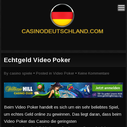
Echtgeld Video Poker
By
casino spiele
• Posted in
Video Poker
•
Keine Kommentare
Beim Video Poker handelt es sich um ein sehr beliebtes Spiel,
um echtes Geld online zu gewinnen. Das liegt daran, dass beim
Video Poker das Casino die geringsten